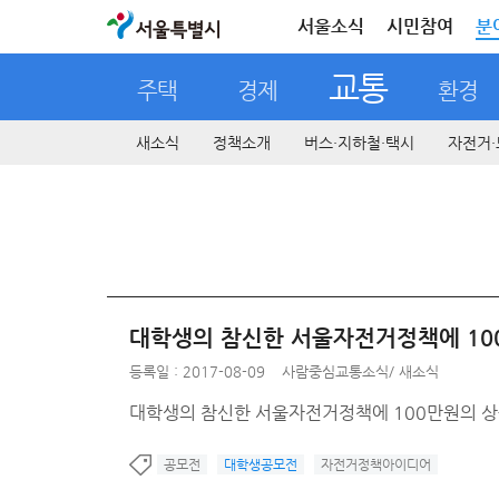
서울특별시
서울소식
시민참여
분
교통
주택
경제
환경
새소식
정책소개
버스·지하철·택시
자전거·
대학생의 참신한 서울자전거정책에 10
등록일 : 2017-08-09
사람중심교통소식
/
새소식
대학생의 참신한 서울자전거정책에 100만원의 상
공모전
대학생공모전
자전거정책아이디어