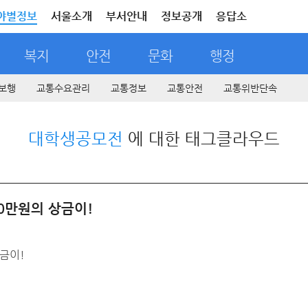
야별정보
서울소개
부서안내
정보공개
응답소
복지
안전
문화
행정
보행
교통수요관리
교통정보
교통안전
교통위반단속
대학생공모전
에 대한 태그클라우드
0만원의 상금이!
금이!