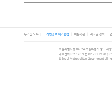
누리집 도우미
개인정보 처리방침
이용약관
저작권 정책
영
서울특별시
서울특별시청 04524 서울특별시 중구 세종
문의 전화번호 120, 120 다산콜재단
대표전화: 02-120 또는 02-731-2120 (
© Seoul Metropolitan Government all rig