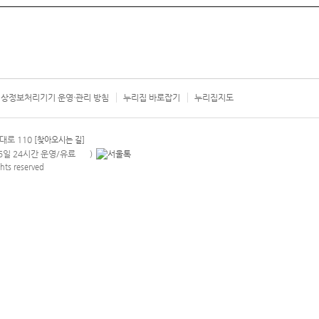
상정보처리기기 운영·관리 방침
누리집 바로잡기
누리집지도
서울시 카
대로 110
[찾아오시는 길]
365일 24시간 운영/유료
)
안내팝업 열기
hts reserved