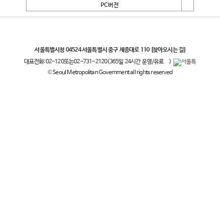
PC버전
서울특별시
서울특별시청 04524 서울특별시 중구 세종대로 110
[찾아오시는 길]
대표전화:
02-120
또는
02-731-2120
(365일 24시간 운영/유료
)
© Seoul Metropolitan Government all rights reserved