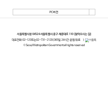
PC버전
서울특별시
서울특별시청 04524 서울특별시 중구 세종대로 110
[찾아오시는 길]
대표전화:
02-120
또는
02-731-2120
(365일 24시간 운영/유료
)
© Seoul Metropolitan Government all rights reserved