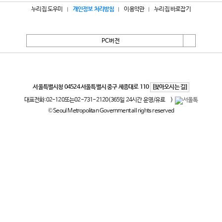
누리집 도우미
개인정보 처리방침
이용약관
누리집 바로잡기
PC버전
서울특별시
서울특별시청 04524 서울특별시 중구 세종대로 110
[찾아오시는 길]
대표전화:
02-120
또는
02-731-2120
(365일 24시간 운영/유료
)
© Seoul Metropolitan Government all rights reserved