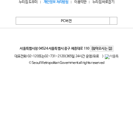
누리집 도우미
개인정보 처리방침
이용약관
누리집 바로잡기
PC버전
서울특별시
서울특별시청 04524 서울특별시 중구 세종대로 110
[찾아오시는 길]
대표전화:
02-120
또는
02-731-2120
(365일 24시간 운영/유료
)
© Seoul Metropolitan Government all rights reserved