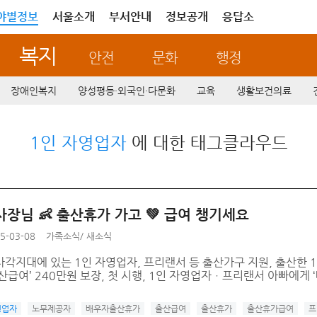
야별정보
서울소개
부서안내
정보공개
응답소
복지
안전
문화
행정
장애인복지
양성평등·외국인·다문화
교육
생활보건의료
1인 자영업자
에 대한 태그클라우드
사장님 👶 출산휴가 가고 💚 급여 챙기세요
5-03-08
가족소식
/
새소식
사각지대에 있는 1인 자영업자, 프리랜서 등 출산가구 지원, 출산한
산급여’ 240만원 보장, 첫 시행, 1인 자영업자ㆍ프리랜서 아빠에게 
영업자
노무제공자
배우자출산휴가
출산급여
출산휴가
출산휴가급여
프