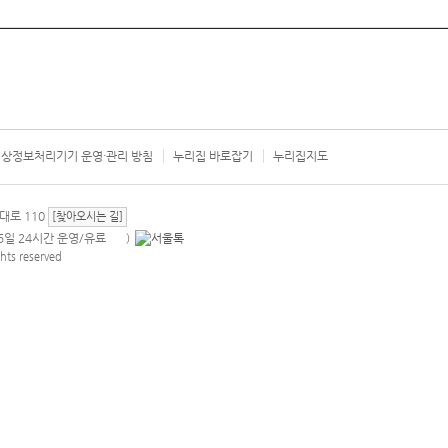
상정보처리기기 운영·관리 방침
누리집 바로잡기
누리집지도
서울시 카
대로 110
[찾아오시는 길]
365일 24시간 운영/유료
)
안내팝업 열기
hts reserved