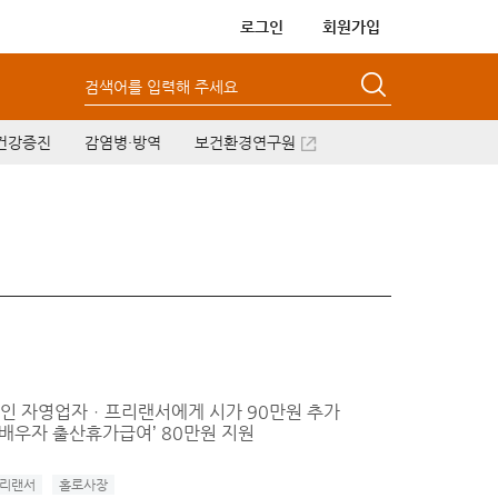
로그인
회원가입
검색어를 입력해 주세요
건강증진
감염병·방역
보건환경연구원
 1인 자영업자ㆍ프리랜서에게 시가 90만원 추가
‘배우자 출산휴가급여’ 80만원 지원
리랜서
홀로사장