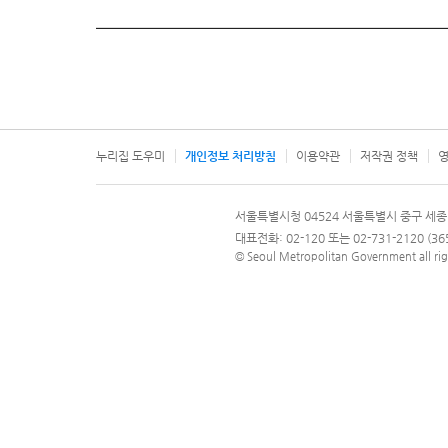
누리집 도우미
개인정보 처리방침
이용약관
저작권 정책
영
서울특별시
서울특별시청 04524 서울특별시 중구 세종
문의 전화번호 120, 120 다산콜재단
대표전화: 02-120 또는 02-731-2120 (
© Seoul Metropolitan Government all rig