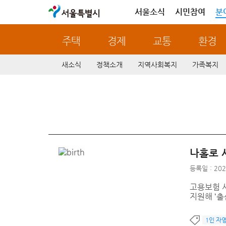
서울특별시
서울소식
시민참여
분
주택
경제
교통
환경
새소식
정책소개
지역사회복지
가족복지
나홀로 
등록일 : 202
고용보험 
지원해 ‘출
1인 자