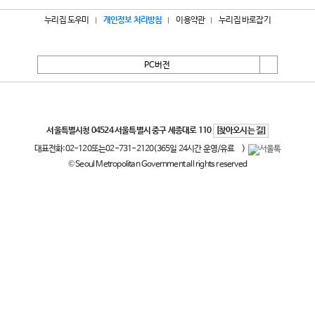
누리집 도우미
개인정보 처리방침
이용약관
누리집 바로잡기
PC버전
서울특별시
서울특별시청 04524 서울특별시 중구 세종대로 110
[찾아오시는 길]
대표전화:
02-120
또는
02-731-2120
(365일 24시간 운영/유료
)
© Seoul Metropolitan Government all rights reserved