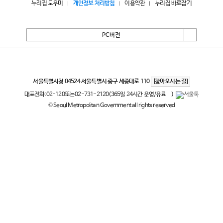
누리집 도우미
개인정보 처리방침
이용약관
누리집 바로잡기
PC버전
서울특별시
서울특별시청 04524 서울특별시 중구 세종대로 110
[찾아오시는 길]
대표전화:
02-120
또는
02-731-2120
(365일 24시간 운영/유료
)
© Seoul Metropolitan Government all rights reserved