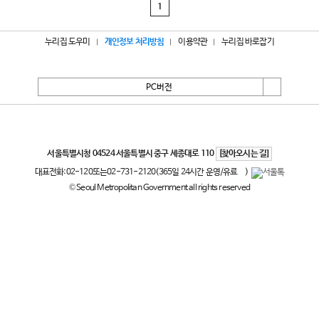
1
누리집 도우미
개인정보 처리방침
이용약관
누리집 바로잡기
PC버전
서울특별시
서울특별시청 04524 서울특별시 중구 세종대로 110
[찾아오시는 길]
대표전화:
02-120
또는
02-731-2120
(365일 24시간 운영/유료
)
© Seoul Metropolitan Government all rights reserved