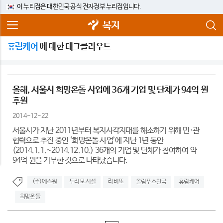
이 누리집은 대한민국 공식 전자정부 누리집입니다.
복지
휴림케어
에 대한 태그클라우드
올해, 서울시 희망온돌 사업에 36개 기업 및 단체가 94억 원
후원
2014-12-22
서울시가 지난 2011년부터 복지사각지대를 해소하기 위해 민·관
협력으로 추진 중인 ‘희망온돌 사업’에 지난 1년 동안
(2014.1.1.~2014.12.10.) 36개의 기업 및 단체가 참여하여 약
94억 원을 기부한 것으로 나타났습니다.
(주)에스원
두리모 시설
라비또
올림푸스한국
휴림케어
희망온돌