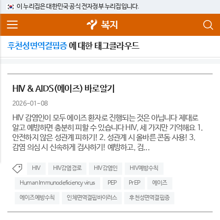
이 누리집은 대한민국 공식 전자정부 누리집입니다.
복지
후천성면역결핍증
에 대한 태그클라우드
HIV & AIDS(에이즈) 바로알기
2026-01-08
HIV 감염인이 모두 에이즈 환자로 진행되는 것은 아닙니다 제대로
알고 예방하면 충분히 피할 수 있습니다 HIV, 세 가지만 기억해요 1.
안전하지 않은 성관계 피하기! 2. 성관계 시 올바른 콘돔 사용! 3.
감염 의심 시 신속하게 검사하기! 예방하고, 검...
HIV
HIV감염경로
HIV감염인
HIV예방수칙
Human Immunodeficiency virus
PEP
PrEP
에이즈
에이즈예방수칙
인체면역결핍바이러스
후천성면역결핍증