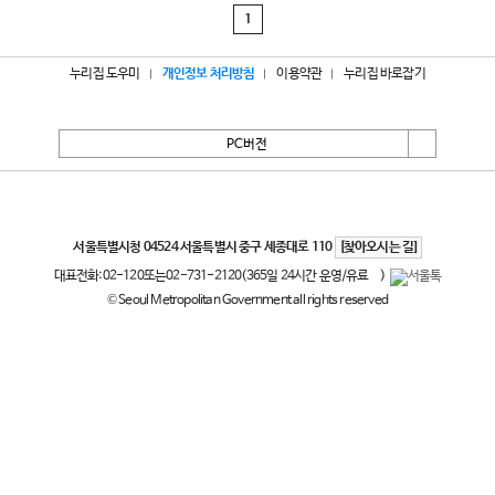
1
누리집 도우미
개인정보 처리방침
이용약관
누리집 바로잡기
PC버전
서울특별시
서울특별시청 04524 서울특별시 중구 세종대로 110
[찾아오시는 길]
대표전화:
02-120
또는
02-731-2120
(365일 24시간 운영/유료
)
© Seoul Metropolitan Government all rights reserved