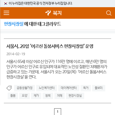
이 누리집은 대한민국 공식 전자정부 누리집입니다.
복지
현장시장실
에 대한 태그클라우드
서울시, 20일 '어르신 돌봄서비스 현장시장실' 운영
2014-02-19
서울시 65세 이상 어르신 인구가 116만 명에 이르고, 매년 6만 명의
인구가 어르신 인구로 유입되며 대표적인 노인성 질환인 치매환자가
급증하고 있는 가운데, 서울시가 오는 20일(목) ‘어르신 돌봄서비스
현장시장실’을 연다.
공동생활가정
노인복지센터
데이케어센터
독거
돌보미
돌봄
요양
재가
청책
치매
현장시장실
1