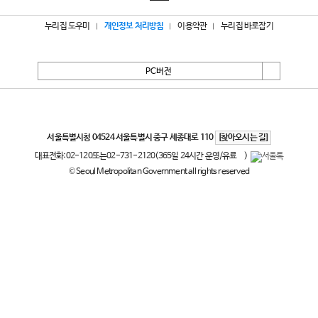
누리집 도우미
개인정보 처리방침
이용약관
누리집 바로잡기
PC버전
서울특별시
서울특별시청 04524 서울특별시 중구 세종대로 110
[찾아오시는 길]
대표전화:
02-120
또는
02-731-2120
(365일 24시간 운영/유료
)
© Seoul Metropolitan Government all rights reserved