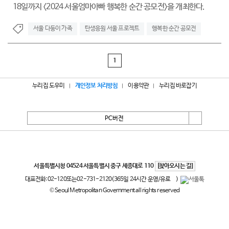
18일까지 <2024 서울엄마아빠 행복한 순간 공모전>을 개최한다.
서울 다둥이 가족
탄생응원 서울 프로젝트
행복한 순간 공모전
1
누리집 도우미
개인정보 처리방침
이용약관
누리집 바로잡기
PC버전
서울특별시
서울특별시청 04524 서울특별시 중구 세종대로 110
[찾아오시는 길]
대표전화:
02-120
또는
02-731-2120
(365일 24시간 운영/유료
)
© Seoul Metropolitan Government all rights reserved