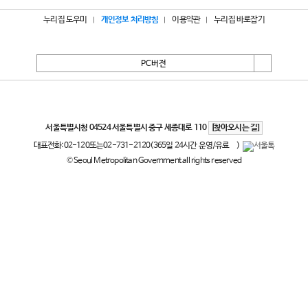
누리집 도우미
개인정보 처리방침
이용약관
누리집 바로잡기
PC버전
서울특별시
서울특별시청 04524 서울특별시 중구 세종대로 110
[찾아오시는 길]
대표전화:
02-120
또는
02-731-2120
(365일 24시간 운영/유료
)
© Seoul Metropolitan Government all rights reserved