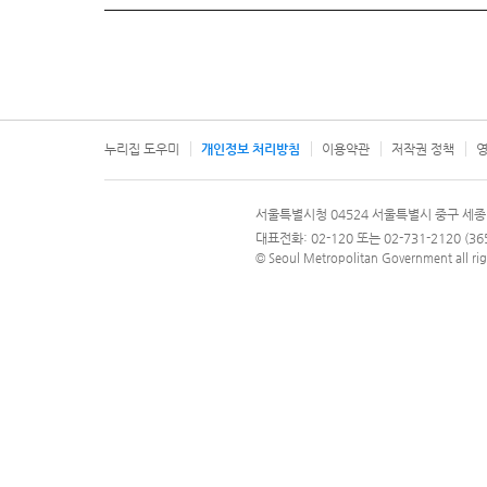
누리집 도우미
개인정보 처리방침
이용약관
저작권 정책
영
서울특별시
서울특별시청 04524 서울특별시 중구 세종
문의 전화번호 120, 120 다산콜재단
대표전화: 02-120 또는 02-731-2120 (
© Seoul Metropolitan Government all rig