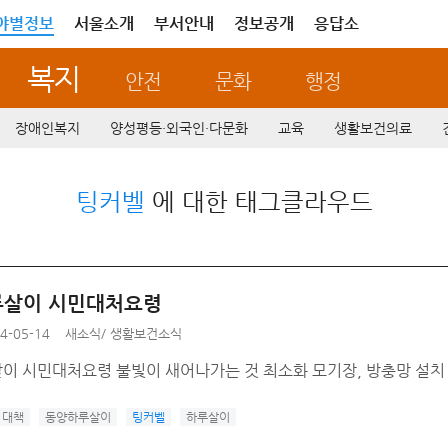
야별정보
서울소개
부서안내
정보공개
응답소
복지
안전
문화
행정
장애인복지
양성평등·외국인·다문화
교육
생활보건의료
팅커벨
에 대한 태그클라우드
살이 시민대처요령
4-05-14
새소식
/
생활보건소식
이 시민대처요령 불빛이 새어나가는 것 최소화 모기장, 방충망 설치
대책
동양하루살이
팅커벨
하루살이