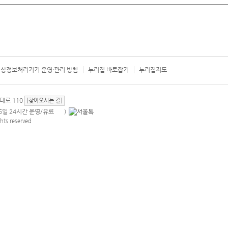
상정보처리기기 운영·관리 방침
누리집 바로잡기
누리집지도
서울시 카
대로 110
[찾아오시는 길]
365일 24시간 운영/유료
)
안내팝업 열기
hts reserved