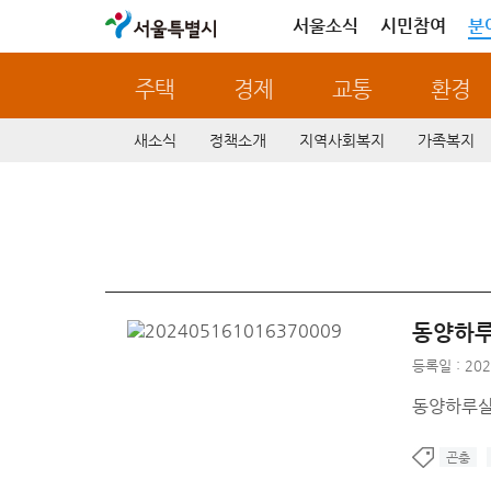
서울특별시
서울소식
시민참여
분
주택
경제
교통
환경
새소식
정책소개
지역사회복지
가족복지
동양하루
등록일 : 202
동양하루살
곤충