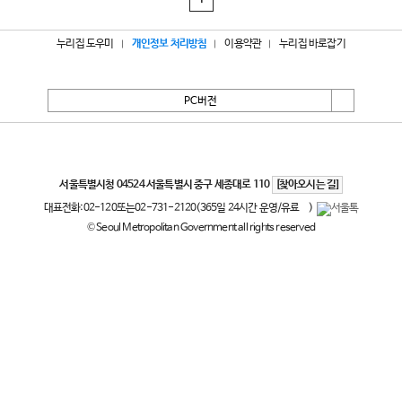
1
누리집 도우미
개인정보 처리방침
이용약관
누리집 바로잡기
PC버전
서울특별시
서울특별시청 04524 서울특별시 중구 세종대로 110
[찾아오시는 길]
대표전화:
02-120
또는
02-731-2120
(365일 24시간 운영/유료
)
© Seoul Metropolitan Government all rights reserved