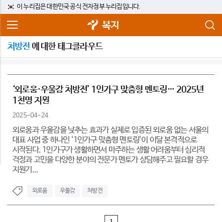
이 누리집은 대한민국 공식 전자정부 누리집입니다.
복지
처방전
에 대한 태그클라우드
‘외로움·우울감 처방전’ 1인가구 맞춤형 멘토링… 2025년
1천명 지원
2025-04-24
외로움과 우울감을 낮추는 효과가 실제로 입증된 외로움 없는 서울의
대표 사업 중 하나인 ‘1인가구 맞춤형 멘토링’이 이달 본격적으로
시작된다. 1인가구가 생활하면서 마주하는 생활 어려움부터 심리적
걱정과 고민을 다양한 분야의 전문가 멘토가 상담해주고 필요할 경우
지원기...
외로움
우울감
처방전