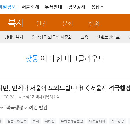
야별정보
서울소개
부서안내
정보공개
응답소
복지
안전
문화
행정
장애인복지
양성평등·외국인·다문화
교육
생활보건의료
찾동
에 대한 태그클라우드
시민, 언제나 서울이 도와드립니다! < 서울시 적극행정
1-08-24
새소식
/
지역사회복지소식
울시 적극행정 사례집 발간
지
돌봄SOS센터
복지
사례집
우리동네돌봄단
이웃살피미
적극행정