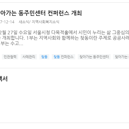
 찾아가는 동주민센터 컨퍼런스 개최
7-12-14
새소식
/
지역사회복지소식
12월 27일 수요일 서울시청 다목적홀에서 시민이 누리는 삶 그중심
 개최합니다. 1부는 지역사회와 함께하는 찾동이란 주제로 공공사례
부는 수고...
민관협력
사례관리
찾동
찾동
컨퍼런스
찾아가는 동주민센터
찾아가는
백서