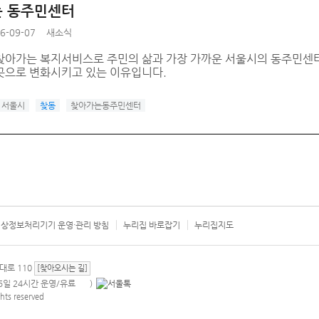
 동주민센터
6-09-07
새소식
찾아가는 복지서비스로 주민의 삶과 가장 가까운 서울시의 동주민센
곳으로 변화시키고 있는 이유입니다.
서울시
찾동
찾아가는동주민센터
상정보처리기기 운영·관리 방침
누리집 바로잡기
누리집지도
서울시 카
대로 110
[찾아오시는 길]
365일 24시간 운영/유료
)
안내팝업 열기
hts reserved