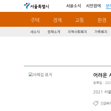
서울특별시
서울소식
시민참여
분
주택
경제
교통
환경
새소식
정책소개
지역사회복지
가족복지
어려운 
등록일 : 202
2021 서
긴급복