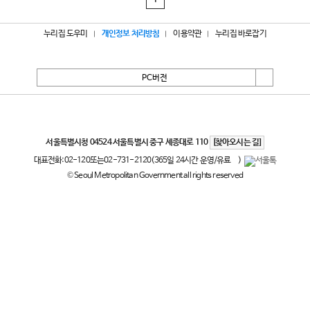
1
누리집 도우미
개인정보 처리방침
이용약관
누리집 바로잡기
PC버전
서울특별시
서울특별시청 04524 서울특별시 중구 세종대로 110
[찾아오시는 길]
대표전화:
02-120
또는
02-731-2120
(365일 24시간 운영/유료
)
© Seoul Metropolitan Government all rights reserved