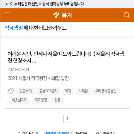
이 누리집은 대한민국 공식 전자정부 누리집입니다.
복지
적극행정
에 대한 태그클라우드
어려운 시민, 언제나 서울이 도와드립니다! < 서울시 적극행
정 현장조치 ...
2021-08-24
2021 서울시 적극행정 사례집 발간
긴급복지
돌봄SOS센터
복지
사례집
우리동네돌봄단
이웃살피미
적극행정
찾동
1
누리집 도우미
개인정보 처리방침
이용약관
누리집 바로잡기