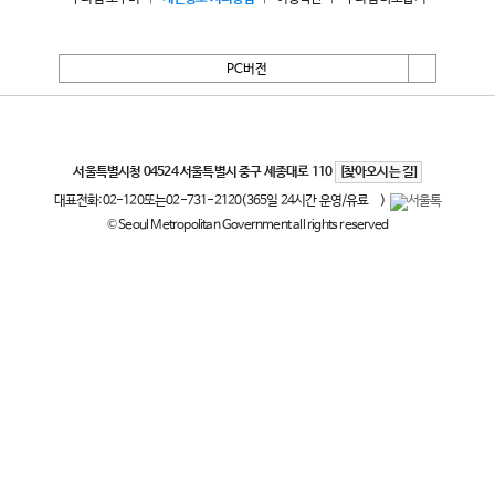
PC버전
서울특별시
서울특별시청 04524 서울특별시 중구 세종대로 110
[찾아오시는 길]
대표전화:
02-120
또는
02-731-2120
(365일 24시간 운영/유료
)
© Seoul Metropolitan Government all rights reserved