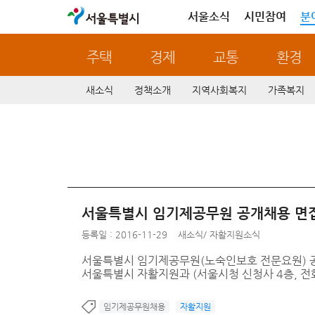
서울특별시
서울소식
시민참여
분
주택
경제
교통
환경
새소식
정책소개
지역사회복지
가족복지
서울특별시 임기제공무원 공개채용 면접
등록일 : 2016-11-29
새소식
/
자활지원소식
서울특별시 임기제공무원(노숙인보호 전문요원) 공개채용 
서울특별시 자활지원과 (서울시청 신청사 4층, 전화 : 
임기제공무원채용
자활지원