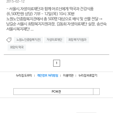
2015-02-12
- 서울시,자생의료재단과 함께 어르신에게 떡국과 건강식품
(6,500만원 상당) 기부 - 12일(목) 10시 30분
노원노인종합복지관에서 총 500명 대상으로 배식 및 선물 전달 →
남길순 서울시 희망복지지원과장, 김동희 자생의료재단 실장, 송선숙
서울시복지재단 ...
노원노인종합복지관]
자생의료재단
희망복지지원과
희망의 떡국
1
누리집 도우미
개인정보 처리방침
이용약관
누리집 바로잡기
PC버전
서울특별시