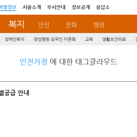
야별정보
서울소개
부서안내
정보공개
응답소
복지
안전
문화
행정
장애인복지
양성평등·외국인·다문화
교육
생활보건의료
인천가정
에 대한 태그클라우드
특별공급 안내