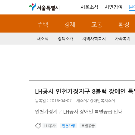
서울특별시
서울소식
시민참여
분
주택
경제
교통
환경
새소식
정책소개
지역사회복지
가족복지
LH공사 인천가정지구 8블럭 장애인 
등록일 : 2016-04-07
새소식
/
장애인복지소식
인천가정지구 LH공사 장애인 특별공급 안내
LH공사
인천가정
특별공급