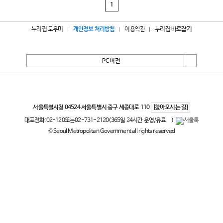
1
누리집 도우미
개인정보 처리방침
이용약관
누리집 바로잡기
PC버전
서울특별시
서울특별시청 04524 서울특별시 중구 세종대로 110
[찾아오시는 길]
대표전화:
02-120
또는
02-731-2120
(365일 24시간 운영/유료
)
© Seoul Metropolitan Government all rights reserved