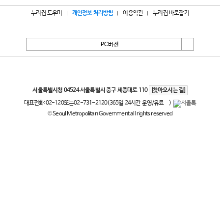
누리집 도우미
개인정보 처리방침
이용약관
누리집 바로잡기
PC버전
서울특별시
서울특별시청 04524 서울특별시 중구 세종대로 110
[찾아오시는 길]
대표전화:
02-120
또는
02-731-2120
(365일 24시간 운영/유료
)
© Seoul Metropolitan Government all rights reserved