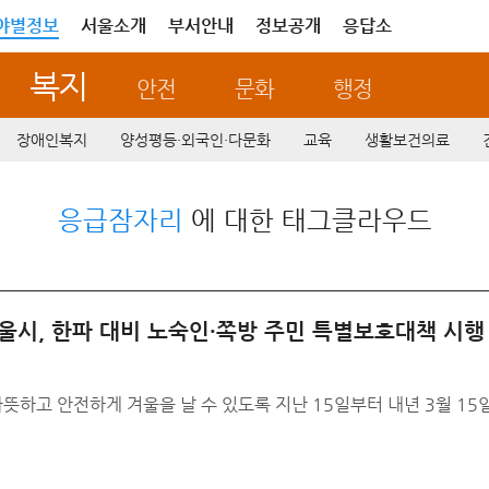
야별정보
서울소개
부서안내
정보공개
응답소
복지
안전
문화
행정
장애인복지
양성평등·외국인·다문화
교육
생활보건의료
응급잠자리
에 대한 태그클라우드
서울시, 한파 대비 노숙인·쪽방 주민 특별보호대책 시행
하고 안전하게 겨울을 날 수 있도록 지난 15일부터 내년 3월 15