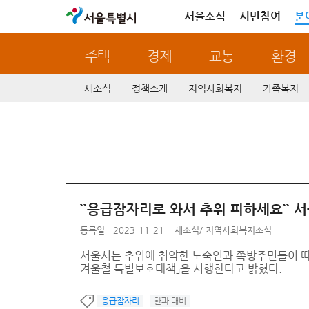
서울특별시
서울소식
시민참여
분
주택
경제
교통
환경
새소식
정책소개
지역사회복지
가족복지
``응급잠자리로 와서 추위 피하세요`` 
등록일 : 2023-11-21
새소식
/
지역사회복지소식
서울시는 추위에 취약한 노숙인과 쪽방주민들이 따뜻
겨울철 특별보호대책」을 시행한다고 밝혔다.
응급잠자리
한파 대비