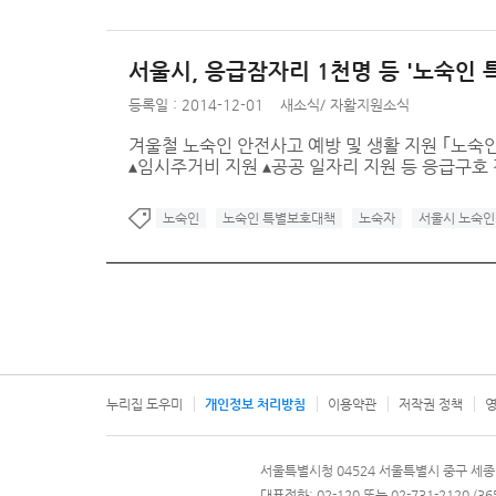
서울시, 응급잠자리 1천명 등 '노숙인
등록일 : 2014-12-01
새소식
/
자활지원소식
겨울철 노숙인 안전사고 예방 및 생활 지원 ｢노숙인 
▴임시주거비 지원 ▴공공 일자리 지원 등 응급구호 강
노숙인
노숙인 특별보호대책
노숙자
서울시 노숙인
누리집 도우미
개인정보 처리방침
이용약관
저작권 정책
영
서울특별시
서울특별시청 04524 서울특별시 중구 세종
문의 전화번호 120, 120 다산콜재단
대표전화: 02-120 또는 02-731-2120 (