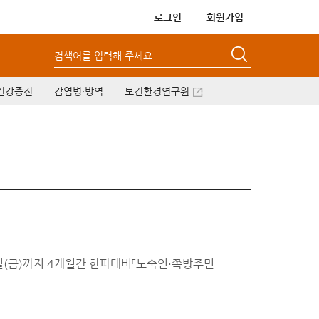
로그인
회원가입
검색어를 입력해 주세요
건강증진
감염병·방역
보건환경연구원
일(금)까지 4개월간 한파대비「노숙인·쪽방주민