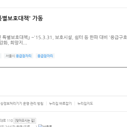
 특별보호대책' 가동
특별보호대책｣ ~'15.3.31, 보호시설, 쉼터 등 한파 대비 '응급구
화, 희망지...
서울시
응급잠자리
응급잠자리
상정보처리기기 운영·관리 방침
누리집 바로잡기
누리집지도
서울시 카
대로 110
[찾아오시는 길]
365일 24시간 운영/유료
)