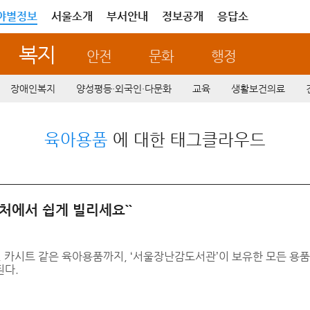
야별정보
서울소개
부서안내
정보공개
응답소
복지
안전
문화
행정
장애인복지
양성평등·외국인·다문화
교육
생활보건의료
육아용품
에 대한 태그클라우드
근처에서 쉽게 빌리세요``
, 카시트 같은 육아용품까지, ‘서울장난감도서관’이 보유한 모든 용
된다.