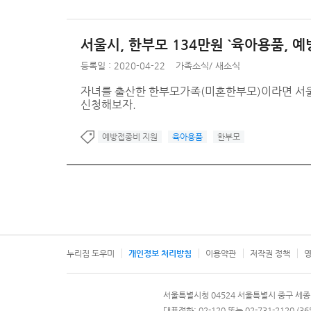
서울시, 한부모 134만원 `육아용품, 
등록일 : 2020-04-22
가족소식
/
새소식
자녀를 출산한 한부모가족(미혼한부모)이라면 서울시
신청해보자.
예방접종비 지원
육아용품
한부모
누리집 도우미
개인정보 처리방침
이용약관
저작권 정책
영
서울특별시
서울특별시청 04524 서울특별시 중구 세종
문의 전화번호 120, 120 다산콜재단
대표전화: 02-120 또는 02-731-2120 (