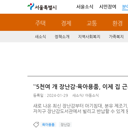
서울특별시
서울소식
시민참여
분
주택
경제
교통
환경
새소식
정책소개
지역사회복지
가족복지
``5천여 개 장난감·육아용품, 이제 집 
등록일 : 2024-01-29
새소식
/
아동소식
새로 나온 최신 장난감부터 아기침대, 분유 제조기
자치구 장난감도서관에서 빌리고 반납할 수 있게 
육아용품
장난감