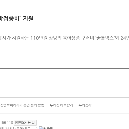
예방접종비` 지원
가 지원하는 110만원 상당의 육아용품 꾸러미 ‘꿈틀박스’와 24
상정보처리기기 운영·관리 방침
누리집 바로잡기
누리집지도
서울시 카
대로 110
[찾아오시는 길]
365일 24시간 운영/유료
)