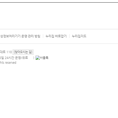
상정보처리기기 운영·관리 방침
누리집 바로잡기
누리집지도
서울시 카
대로 110
[찾아오시는 길]
365일 24시간 운영/유료
)
안내팝업 열기
hts reserved