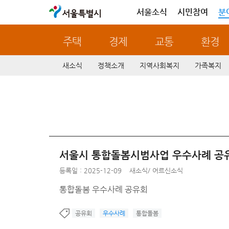
서울특별시
서울소식
시민참여
분
주택
경제
교통
환경
새소식
정책소개
지역사회복지
가족복지
서울시 통합돌봄시범사업 우수사례 공
등록일 : 2025-12-09
새소식
/
어르신소식
통합돌봄 우수사례 공유회
공유회
우수사례
통합돌봄