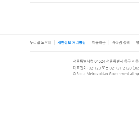
누리집 도우미
개인정보 처리방침
이용약관
저작권 정책
영
서울특별시
서울특별시청 04524 서울특별시 중구 세종
문의 전화번호 120, 120 다산콜재단
대표전화: 02-120 또는 02-731-2120 (
© Seoul Metropolitan Government all rig