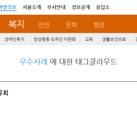
야별정보
서울소개
부서안내
정보공개
응답소
복지
안전
문화
행정
장애인복지
양성평등·외국인·다문화
교육
생활보건의료
우수사례
에 대한 태그클라우드
유회