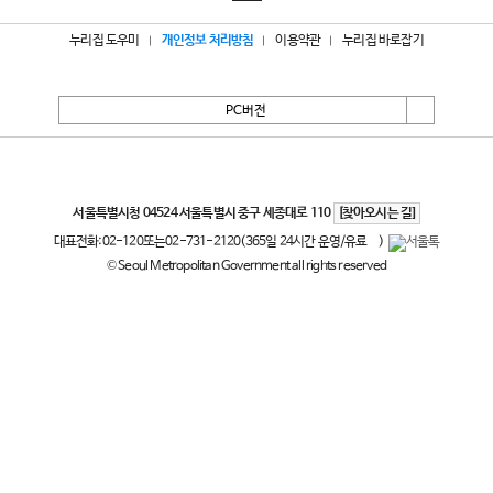
누리집 도우미
개인정보 처리방침
이용약관
누리집 바로잡기
PC버전
서울특별시
서울특별시청 04524 서울특별시 중구 세종대로 110
[찾아오시는 길]
대표전화:
02-120
또는
02-731-2120
(365일 24시간 운영/유료
)
© Seoul Metropolitan Government all rights reserved