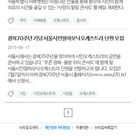
서울특별시 서북병원은 아름다운 선율을 통해 환우와 시민이 함께
치유의 시간을 즐길 수 있는 ‘사랑의 힐링 콘서트’를 매달 개최한다.
국악
서북병원
오케스트라
콘서트
광복70주년 기념 서울시민필하모닉오케스트라 단원 모집
2015-06-17
서울시에서는 광복70주년을 맞이하여 시민오케스트라의 공연을
준비하고 있습니다. '푸른 광복-풀밭 위의 콘서트'에 함께 할
서울시민필하모닉오케스트라 단원을 선발하고자 합니다. 모집은
7월7일까지 이며 광복70주년 서울시 홈페이지(www.seoul70.kr)
에서 신청서...
시민
시민오케스트라
시민필
오케스트라
1
누리집 도우미
개인정보 처리방침
이용약관
누리집 바로잡기