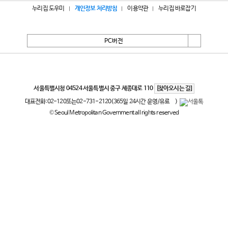
누리집 도우미
개인정보 처리방침
이용약관
누리집 바로잡기
PC버전
서울특별시
서울특별시청 04524 서울특별시 중구 세종대로 110
[찾아오시는 길]
대표전화:
02-120
또는
02-731-2120
(365일 24시간 운영/유료
)
© Seoul Metropolitan Government all rights reserved