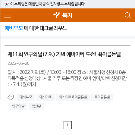
이 누리집은 대한민국 공식 전자정부 누리집입니다.
복지
예비부모
에 대한 태그클라우드
제11회 인구의날(7.9.) 기념 예비아빠 도전! 육아골든벨
2022-06-20
일 시 : 2022.7.9.(토) / 13:00 ~16:00 장 소 : 서울시청 신청사 8층
다목적홀 신청대상 : 서울 거주 또는 직장인 예비 엄마/아빠 신청기간
: ~7.4.(월)까지
예비부모
예비아빠
예비아빠육아골든벨
육아골든벨
인구의날
임산부
1