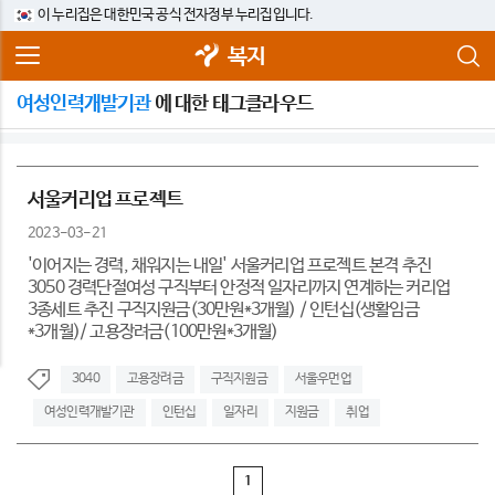
이 누리집은 대한민국 공식 전자정부 누리집입니다.
복지
여성인력개발기관
에 대한 태그클라우드
서울커리업 프로젝트
2023-03-21
'이어지는 경력, 채워지는 내일' 서울커리업 프로젝트 본격 추진
3050 경력단절여성 구직부터 안정적 일자리까지 연계하는 커리업
3종세트 추진 구직지원금(30만원*3개월) / 인턴십(생활임금
*3개월)/ 고용장려금(100만원*3개월)
3040
고용장려금
구직지원금
서울우먼업
여성인력개발기관
인턴십
일자리
지원금
취업
1