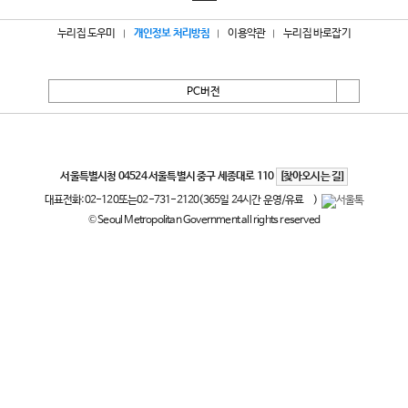
누리집 도우미
개인정보 처리방침
이용약관
누리집 바로잡기
PC버전
서울특별시
서울특별시청 04524 서울특별시 중구 세종대로 110
[찾아오시는 길]
대표전화:
02-120
또는
02-731-2120
(365일 24시간 운영/유료
)
© Seoul Metropolitan Government all rights reserved