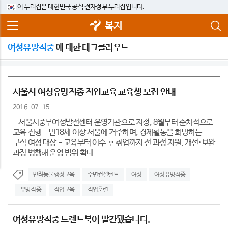
이 누리집은 대한민국 공식 전자정부 누리집입니다.
복지
여성유망직종
에 대한 태그클라우드
서울시 여성유망직종 직업교육 교육생 모집 안내
2016-07-15
- 서울시중부여성발전센터 운영기관으로 지정, 8월부터 순차적으로
교육 진행 - 만18세 이상 서울에 거주하며, 경제활동을 희망하는
구직 여성 대상 - 교육부터 이수 후 취업까지 전 과정 지원, 개선·보완
과정 병행해 운영 범위 확대
반려동물행정교육
수면컨설턴트
여성
여성유망직종
유망직종
직업교육
직업훈련
여성유망직종 트렌드북이 발간됐습니다.