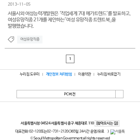
2013-11-05
서울시와 여성능력개발원은 ‘직업세계 7대 메가트렌드’를 발표하고,
여성유망직종 21개를 제안하는「여성 유망직종 트렌트북」을
발행했습니다.
여성유망직종
1
누리집 도우미
개인정보 처리방침
이용약관
누리집 바로잡기
PC버전
서울특별시
서울특별시청 04524 서울특별시 중구 세종대로 110
[찾아오시는 길]
대표전화:
02-120
또는
02-731-2120
(365일 24시간 운영/유료
)
© Seoul Metropolitan Government all rights reserved