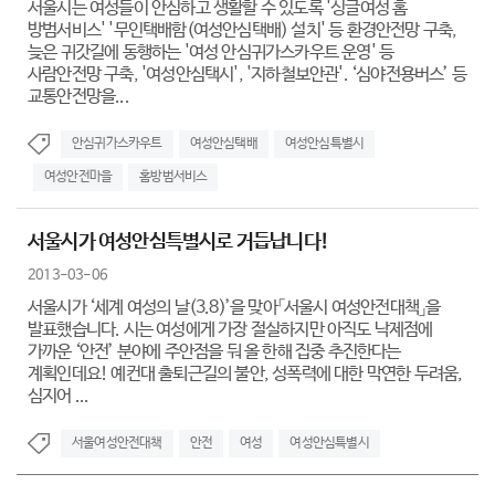
서울시는 여성들이 안심하고 생활할 수 있도록 '싱글여성 홈
방범서비스' '무인택배함(여성안심택배) 설치' 등 환경안전망 구축,
늦은 귀갓길에 동행하는 '여성 안심귀가스카우트 운영' 등
사람안전망 구축, '여성안심택시', '지하철보안관'. ‘심야전용버스’ 등
교통안전망을...
안심귀가스카우트
여성안심택배
여성안심특별시
여성안전마을
홈방범서비스
서울시가 여성안심특별시로 거듭납니다!
2013-03-06
서울시가 ‘세계 여성의 날(3.8)’을 맞아「서울시 여성안전대책」을
발표했습니다. 시는 여성에게 가장 절실하지만 아직도 낙제점에
가까운 ‘안전’ 분야에 주안점을 둬 올 한해 집중 추진한다는
계획인데요! 예컨대 출퇴근길의 불안, 성폭력에 대한 막연한 두려움,
심지어 ...
서울여성안전대책
안전
여성
여성안심특별시