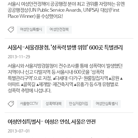
서울시 여성안전정책이 공공행정 분야 최고 권위를 자랑하는 유엔
공공행정상(UN Public Service Awards, UNPSA) 대상(First
Place Winner)을 수상했어요!
여성안심특별시
여성안전정책
서울시-서울경찰청, '성폭력 발생 위험' 600곳 특별관리
2013-11-29
서울시와 서울지방경찰청이 전수조사를 통해 성폭력이 발생했던
지역이나 신고 다발지역 등 서울시내 600곳을 ‘성폭력
특별관리구역’으로 지정, ▴다세대·다가구·원룸밀집지역 ▴공원 ▴
아파트 ▴골목길 ▴재개발·재건축지역 ▴유흥가 등 6개 유형별로
성폭력 추방에 나섭니다.
서울형CCTV
성폭력대책
안심지킴이집
여성안심특별시
여성안심특별시- 여성은 안심, 서울은 안전
2013-07-01