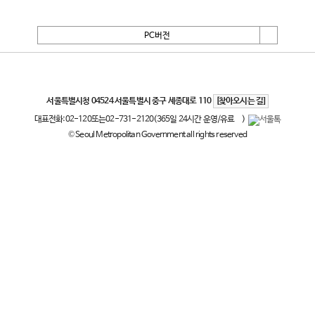
PC버전
서울특별시
서울특별시청 04524 서울특별시 중구 세종대로 110
[찾아오시는 길]
대표전화:
02-120
또는
02-731-2120
(365일 24시간 운영/유료
)
© Seoul Metropolitan Government all rights reserved