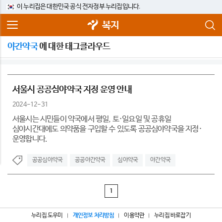
이 누리집은 대한민국 공식 전자정부 누리집입니다.
복지
야간약국
에 대한 태그클라우드
서울시 공공심야약국 지정 운영 안내
2024-12-31
서울시는 시민들이 약국에서 평일, 토·일요일 및 공휴일
심야시간대에도 의약품을 구입할 수 있도록 공공심야약국을 지정·
운영합니다.
공공심야약국
공공야간약국
심야약국
야간약국
1
누리집 도우미
개인정보 처리방침
이용약관
누리집 바로잡기