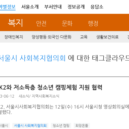
야별정보
서울소개
부서안내
정보공개
응답소
복지
안전
문화
행정
장애인복지
양성평등·외국인·다문화
교육
생활보건의료
서울시 사회복지협의회
에 대한 태그클라우
 K2와 저소득층 청소년 캠핑체험 지원 협력
3-06-12
새소식
/
지역사회복지소식
K2, 서울시사회복지협의회는 12일(수) 16시 서울시청 영상회의실
결했다.
서울시
서울시 사회복지협의회
청소년 캠핑
희망온돌