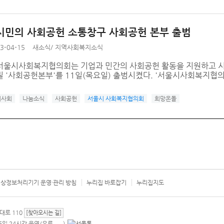
시민의 사회공헌 소통창구 사회공헌 본부 출범
3-04-15
새소식
/
지역사회복지소식
서울시사회복지협의회는 기업과 민간의 사회공헌 활동을 지원하고 시
 '사회공헌본부'를 11일(목요일) 출범시켰다. '서울시사회복지협의
이사회
나눔소식
사회공헌
서울시 사회복지협의회
희망온돌
상정보처리기기 운영·관리 방침
누리집 바로잡기
누리집지도
서울시 카
대로 110
[찾아오시는 길]
365일 24시간 운영/유료
)