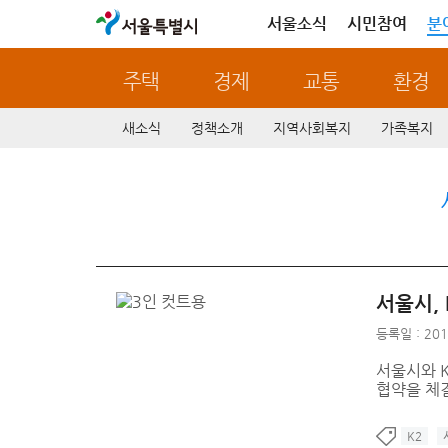
서울특별시
서울소식
시민참여
분
주택
경제
교통
환경
새소식
정책소개
지역사회복지
가족복지
서울시,
등록일 : 201
서울시와 
협약을 체
K2