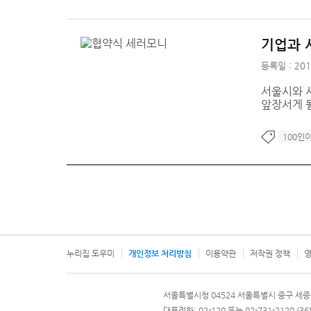
기업과 
등록일 : 201
서울시와 
앞장서게 될
100인
누리집 도우미
개인정보 처리방침
이용약관
저작권 정책
영
서울특별시
서울특별시청 04524 서울특별시 중구 세종
문의 전화번호 120, 120 다산콜재단
대표전화: 02-120 또는 02-731-2120 (