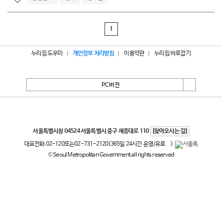
1
누리집 도우미
개인정보 처리방침
이용약관
누리집 바로잡기
PC버전
서울특별시
서울특별시청 04524 서울특별시 중구 세종대로 110
[찾아오시는 길]
대표전화:
02-120
또는
02-731-2120
(365일 24시간 운영/유료
)
© Seoul Metropolitan Government all rights reserved