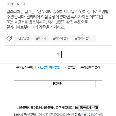
2026-07-01
말라리아는 길게는 2년 뒤에도 증상이 나타날 수 있어 감기로 오인할
수 있습니다. 말라리아 의심 증상이 있다면 즉시 가까운 의료기관
또는 보건소를 방문하세요. 즉시 방문과 완전 복용으로
말라리아로부터 나와 가족을 지키세요.
3급감염병
말라리아
말라리아검사
말라리아잠복기
1
누리집 도우미
개인정보 처리방침
이용약관
누리집 바로잡기
PC버전
서울특별시
서울특별시청 04524 서울특별시 중구 세종대로 110
[찾아오시는 길]
대표전화:
02-120
또는
02-731-2120
(365일 24시간 운영/유료
)