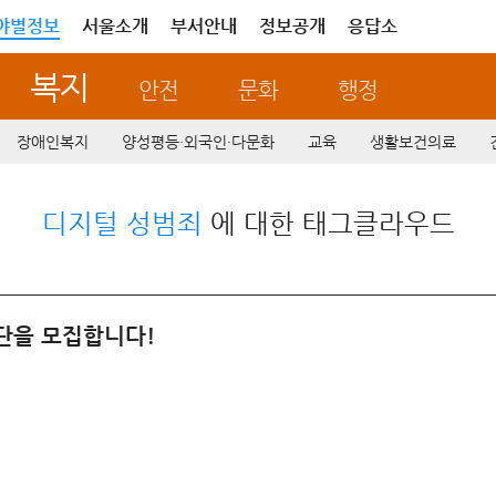
야별정보
서울소개
부서안내
정보공개
응답소
복지
안전
문화
행정
장애인복지
양성평등·외국인·다문화
교육
생활보건의료
디지털 성범죄
에 대한 태그클라우드
시단을 모집합니다!