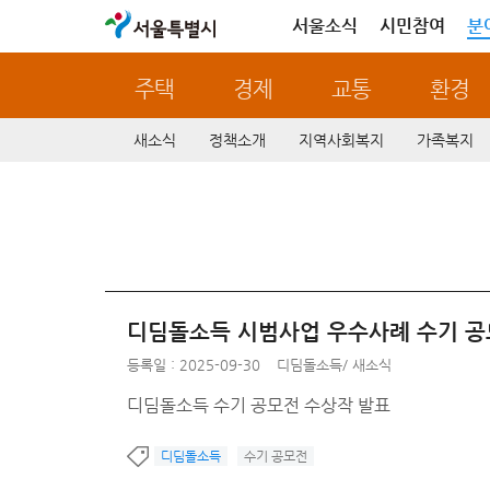
서울특별시
서울소식
시민참여
분
주택
경제
교통
환경
새소식
정책소개
지역사회복지
가족복지
디딤돌소득 시범사업 우수사례 수기 공
등록일 : 2025-09-30
디딤돌소득
/
새소식
디딤돌소득 수기 공모전 수상작 발표
디딤돌소득
수기 공모전