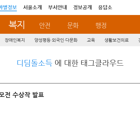
야별정보
서울소개
부서안내
정보공개
응답소
복지
안전
문화
행정
장애인복지
양성평등·외국인·다문화
교육
생활보건의료
디딤돌소득
에 대한 태그클라우드
모전 수상작 발표