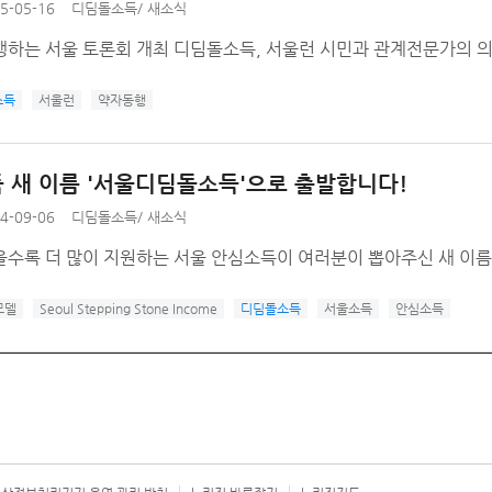
5-05-16
디딤돌소득
/
새소식
행하는 서울 토론회 개최 디딤돌소득, 서울런 시민과 관계전문가의 
소득
서울런
약자동행
 새 이름 '서울디딤돌소득'으로 출발합니다!
4-09-06
디딤돌소득
/
새소식
을수록 더 많이 지원하는 서울 안심소득이 여러분이 뽑아주신 새 이름
모델
Seoul Stepping Stone Income
디딤돌소득
서울소득
안심소득