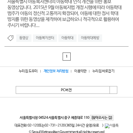
서울특별시 아동복지센터의 아동학대 인식 개선을 위한 홍보
동영상입니다. 2015년 9월 아동복지법 개정 시행에 따라 아동학대
범주가 아동의 정신적 고통까지 확장되어, 아동에 대한 정서 학대
방지를 위한 동영상을 제작하여 보급하오니 적극적으로 활용하여
주시기 바랍니다...
동영상
아동복지센터
아동학대
아동학대예방
1
누리집 도우미
개인정보 처리방침
이용약관
누리집 바로잡기
PC버전
서울특별시
서울특별시청 04524 서울특별시 중구 세종대로 110
[찾아오시는 길]
대표전화:
02-120
또는
02-731-2120
(365일 24시간 운영/유료
)
© Seoul Metropolitan Government all rights reserved