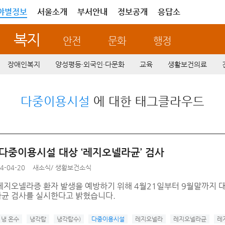
야별정보
서울소개
부서안내
정보공개
응답소
복지
안전
문화
행정
장애인복지
양성평등·외국인·다문화
교육
생활보건의료
다중이용시설
에 대한 태그클라우드
 다중이용시설 대상 ‘레지오넬라균’ 검사
4-04-20
새소식
/
생활보건소식
레지오넬라증 환자 발생을 예방하기 위해 4월21일부터 9월말까지 
균 검사를 실시한다고 밝혔습니다.
냉 온수
냉각탑
냉각탑수)
다중이용시설
레지오넬라
레지오넬라균
레