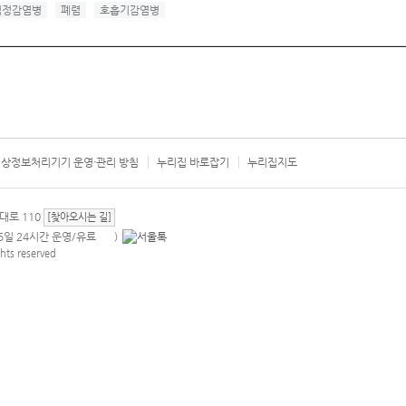
법정감염병
폐렴
호흡기감염병
상정보처리기기 운영·관리 방침
누리집 바로잡기
누리집지도
서울시 카
대로 110
[찾아오시는 길]
365일 24시간 운영/유료
)
안내팝업 열기
hts reserved