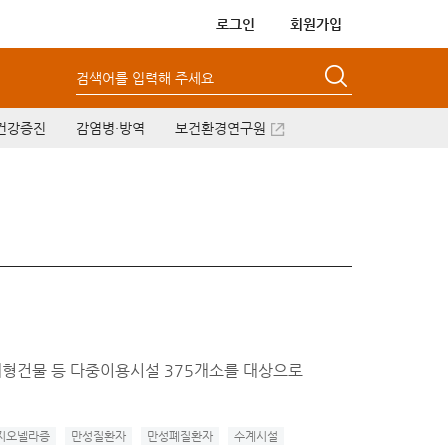
로그인
회원가입
검색어를 입력해 주세요
건강증진
감염병·방역
보건환경연구원
대형건물 등 다중이용시설 375개소를 대상으로
지오넬라증
만성질환자
만성폐질환자
수계시설