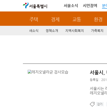
서울특별시
서울소식
시민참여
분
주택
경제
교통
환경
새소식
정책소개
지역사회복지
가족복지
서울시,
등록일 : 201
서울시는 
레지오넬라
감기