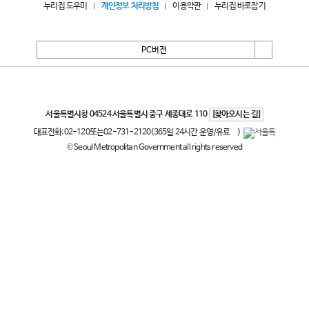
누리집 도우미
개인정보 처리방침
이용약관
누리집 바로잡기
PC버전
서울특별시
서울특별시청 04524 서울특별시 중구 세종대로 110
[찾아오시는 길]
대표전화:
02-120
또는
02-731-2120
(365일 24시간 운영/유료
)
© Seoul Metropolitan Government all rights reserved