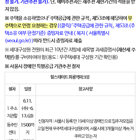
청 불가, 기관추천 불가).
단, 예비추천자는 재추천 제한기간의 적용을 받
지 않음.
※ 주택을 소유하였으나「주택공급에 관한 규칙」 제53조에 해당하여
무
주택으로 인정 요청하는 경우
[
(클릭)
「주택공급에 관한 규칙」 제53조(주
택소유 여부 판정기준) 증빙자료 안내 < 복지 < 서울특별시
(seoul.go.kr)]
따라 반드시 증빙자료 제출
※ 세대구성원 전원의 최근 10년간 지방세 세목별 과세증명서
(재산세 주
택분)
를 구비하여야 함(용도 : 무주택세대 구성원 기간 확인용)
※ 서울시 장애인 특별공급 기관추천 절차
힐스테이트 회룡역파크뷰
절차
일정
참고사항
6.11.
1.주소
(
수
)-6.
지관할
13.(
금
)
신청자격 : 서울시 등록 만 19세 이상 장애인으로 입주자모집공
동주민
15:00
까
고일 현재 무주택 세대구성원이며, 서울시에 3개월 이상 계속 거
센터
지
주하고 있는 자