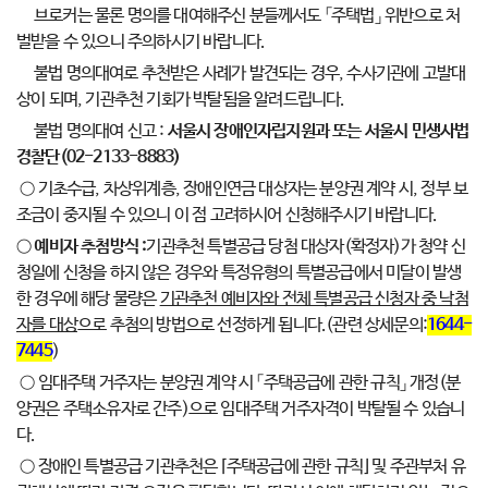
브로커는 물론 명의를 대여해주신 분들께서도 「주택법」 위반으로 처
벌받을 수 있으니 주의하시기 바랍니다.
불법 명의대여로 추천받은 사례가 발견되는 경우, 수사기관에 고발대
상이 되며, 기관추천 기회가 박탈됨을 알려드립니다.
불법 명의대여 신고 :
서울시 장애인자립지원과 또는 서울시 민생사법
경찰단(02-2133-8883)
○ 기초수급, 차상위계층, 장애인연금 대상자는 분양권 계약 시, 정부 보
조금이 중지될 수 있으니 이 점 고려하시어 신청해주시기
바랍니다.
○
예비자 추첨방식 :
기관추천 특별공급 당첨 대상자(확정자)가 청약 신
청일에 신청을 하지 않은 경우와 특정유형의 특별공급에서 미달이 발생
한 경우에 해당 물량은
기관추천 예비자와 전체 특별공급 신청자 중 낙첨
자를 대상
으로 추첨의 방법으로 선정하게 됩니다.(관련 상세문의:
1644-
7445
)
○ 임대주택 거주자는 분양권 계약 시 「주택공급에 관한 규칙」 개정(분
양권은 주택소유자로 간주)으로 임대주택 거주자격이 박탈될 수
있습니
다.
○ 장애인 특별공급 기관추천은 ⌈주택공급에 관한 규칙⌋ 및 주관부처 유