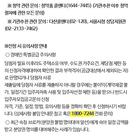
※ 청약 관련 문의 : 청약홈 콜센터(1644-7445) (기관추천 이후 청약
절차에 관한 모든 문의)
※ 기관추천 관련 문의 : 다산콜센터(02-120),
서울시청 상담지원관
(02-2133-7462)
※신청 시 유의사항 안내
○ 장애인 특별공급 주의사항
당첨자 발표 이후라도 주택소유 여부, 수도권 거주요건, 재당첨 제한 등
의 신청자격에대하여 확인한 결과 부적격자(공급대상에서 제외되는 자)
로 판명되거나 당첨자 서류
제출일에 당첨자 서류를 제출하지 아니할 경우에는 불이익(계약체결 불
가, 일정기간 입주자저축 사용 및 입주자선정 제한 등)을 받으니 반드시
입주자모집공고문의 신청
자격, 기준, 일정, 방법, 유의사항 등을 정확히 확인 후 신청하시기 바랍
니다.(상세사항 붙임 안내문 참고 혹은
1800-7244
전화 문의)
○ 최근 속칭 브로커(분양권 불법 명의대여 알선)에게 속아 일정 금액을
받고 분양권 명의를 대여해주는 사례가 있습니다.