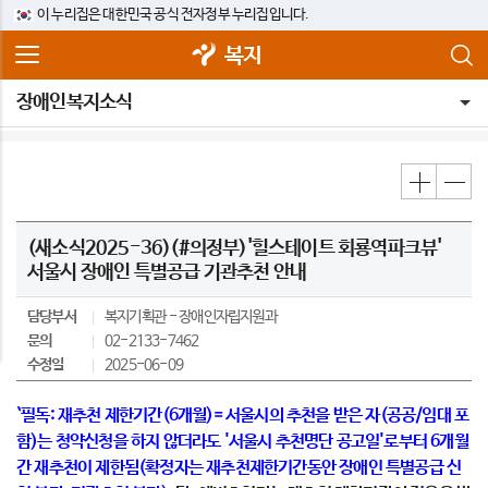
이 누리집은 대한민국 공식 전자정부 누리집입니다.
복지
장애인복지소식
(새소식2025-36)(#의정부)'힐스테이트 회룡역파크뷰'
서울시 장애인 특별공급 기관추천 안내
담당부서
복지기획관
장애인자립지원과
문의
02-2133-7462
수정일
2025-06-09
`필독: 재추천 제한기간(6개월)= 서울시의 추천을 받은 자(공공/임대 포
함)는 청약신청을 하지 않더라도 '서울시 추천명단 공고일'로부터 6개월
간 재추천이 제한됨(확정자는 재추천제한기간동안 장애인 특별공급 신