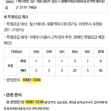
*
팩스번호 : 02-768-8875
발송 시
장애인자립지원과 유선 연락 필수(0
구비서
2-2133-7462)
류
※
특별공급 개요
- 특별공급 대상 : 힐스테이트 회룡역파크뷰(경기도 의정부시 호원동
281-21번지)
- 특별공급 세대 : 9세대 (서울시 고득점자 추천, 장애인 특별공급 배점
확인)
타입
(
㎡
)
59A
59B
59C
84A
84C
합계
확정
1
1
1
5
1
9
추천
예비
5
5
5
25
5
45
- 분양문의 :
1800-7244
• 관련 문의
※ 분양문의:
1800-7244
(분양가격, 공급 일정, 계약금 등의 납부시기, 입주자에 대
한 융자지원 내용 등 모든 주택 관련 문의)