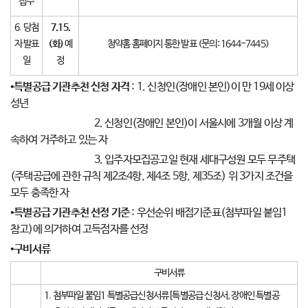
접수
6. 당첨
7.15.
자 발표
(
화
)
예
청약홈 홈페이지 통한 발표 (문의: 1644-7445)
일
정
•특별공급 기관추천 신청 자격
: 1. 신청인(장애
인 본인)이 만 19세 이상
성년
2. 신청인(장애인 본인)이 서울시에 3개월 이상 계
속하여 거주하고 있는 자
3. 입주자모집공고일 현재 세대구성원 모두 무주택
(주택공급에 관한 규칙 제2조4항, 제4조 5항,
제35조) 위 3가지 조건을
모두 충족한 자
•특별공급 기관추천 선정 기준
: 우선순위 배점기준표(첨부파일 붙임1
참고)에 의거하여 고득점자를 선정
•구비서류
구비서류
1. 첨부파일 붙임1 특별공급신청서류[특별공급 신청서, 장애인 특별공