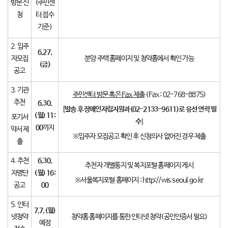
방문 신
(주민센
청
터 접수
기준)
2. 입주
6.27.
자모집
분양 주택 홈페이지 및 청약홈에서 확인 가능
(
금
)
공고
3. 기관
주민센터 방문 혹은
Fax
제출
(Fax : 02-768-8875)
추천
6.30.
[
발송 후 장애인자립지원과
(02-2133-9611)
로 유선 연락 필
(
월
) 11:
포기서
수
]
00
까지
약서 제
※입주자 모집공고 확인 후 신청의사 없어진 경우 제출
출
4. 추천
6.30.
추천자 개별통지 및 복지포털 홈페이지 게시
자명단
(
월
) 16:
※서울복지포털 홈페이지 : http://wis.seoul.go.kr
공고
00
5. 인터
7.7
.(
월
)
넷청약
청약홈 홈페이지를 통한 인터넷 청약(공인인증서 필요)
예정