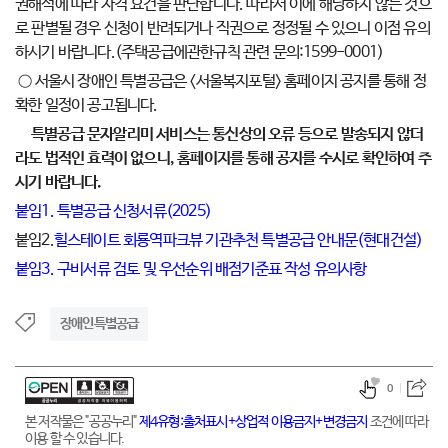
권해석에 따라 자격 요건을 판단합니다. 따라서 이에 해당하지 않는 것으
로 판별될 경우 신청이 반려되거나 직권으로 정정될 수 있으니 이점 유의
하시기 바랍니다.(주택공급에관한규칙 관련 문의:1599-0001)
○ 서울시 장애인 특별공급은 <서울복지포털> 홈페이지 공지를 통해 정
확한 일정이 공고됩니다.
특별공급 문자알리미 서비스는 통신상의 오류 등으로 발송되지 않더
라도 법적인 효력이 없으니,
홈페이지를 통해 공지를 수시로 확인하여 주
시기 바랍니다.
붙임1. 특별공급 신청서류(2025)
붙임2.
힐스테이트 회룡역파크뷰 기관추천 특별공급 안내문(현대건설)
붙임3. 구비서류 검토 및 우선순위 배점기준표 작성 유의사항
장애인특별공급
0
본 저작물은 "공공누리"
제4유형:출처표시+상업적 이용금지+변경금지
조건에 따라
이용 할 수 있습니다.