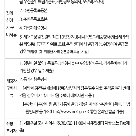
급 우선순위 배점기준표, 개인정보 동의서, 무주택서약서]
2. 주민등록표등본
전체
3. 주민등록표초본
신청
자 구
4. 가족관계증명서
비서류
5. 세대구성원 전원의 최근 10년간 지방세 세목별 과세증명서
(재산세 주택
분 확인용)
['전국' 단위로 조회, 주민센터에서 발급 가능, 위임하여 발급할
경우
'위임장' 및 '위임한 자의 신분증과 도장' 지참]
1. 첨부파일 붙임1 특별공급신청서류 中 위임장(배우자, 직계존비속에게
위임할 경우 필수 제출)
2. 등기사항증명서
해당자
구비서
[
지방세(주택분 재산세 항목) 납부자의 경우 필수 제출
. 주택을 여러 번 매
류
각한 경우 마지막에 매각한 주택에 대해서만 제출.]
[주민센터 무인민원 발급기 통해 발급 가능한지 해당 주민센터 확인, 대법
원인터넷등기소(http://www.iros.go.kr) 통한 온라인 발급 가능]
1.
기관추천 포기 서약서 [
6.30.(
월
) 11:00
까지
주민센터 제출 또는 Fax제
신청
출]
포기자