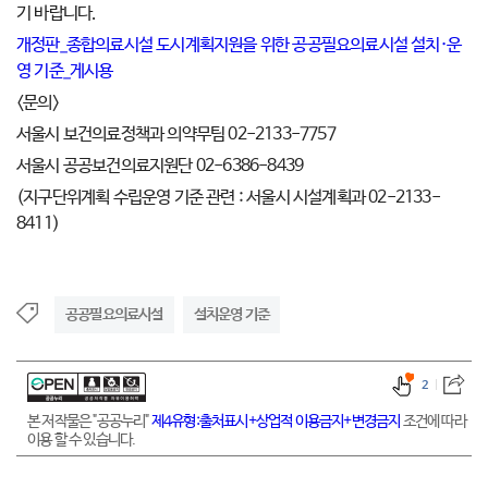
기 바랍니다.
개정판_종합의료시설 도시계획지원을 위한 공공필요의료시설 설치·운
영 기준_게시용
<문의>
서울시 보건의료정책과 의약무팀 02-2133-7757
서울시 공공보건의료지원단 02-6386-8439
(지구단위계획 수립운영 기준 관련 : 서울시 시설계획과 02-2133-
8411)
공공필요의료시설
설치운영 기준
2
본 저작물은 "공공누리"
제4유형:출처표시+상업적 이용금지+변경금지
조건에 따라
이용 할 수 있습니다.