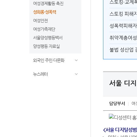
스토킹·교제폭
여성경제활동 촉진
성희롱·성폭력
스토킹 피해자
여성안전
성폭력피해자
여성가족재단
취약계층여성
서울양성평등백서
양성평등 자료실
불법 성산업 
외국인 주민·다문화
뉴스레터
서울 디
담당부서
여
<서울 디지털성범