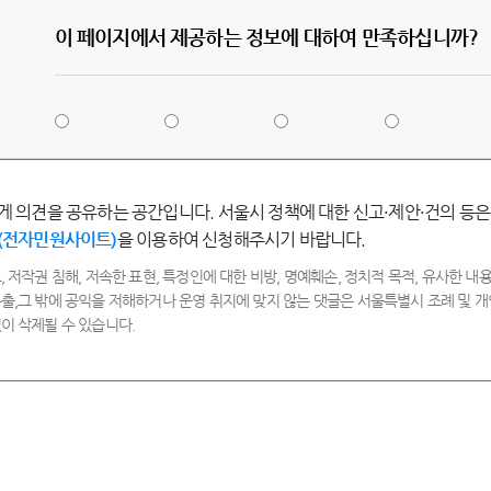
이 페이지에서 제공하는 정보에 대하여 만족하십니까?
5
4
3
2
점
점
점
점
-
-
-
-
매
만
보
불
우
족
통
만
게 의견을 공유하는 공간입니다. 서울시 정책에 대한 신고·제안·건의 등은
만
족
족
(전자민원사이트)
을 이용하여 신청해주시기 바랍니다.
, 저작권 침해, 저속한 표현, 특정인에 대한 비방, 명예훼손, 정치적 목적, 유사한 내용
출,그 밖에 공익을 저해하거나 운영 취지에 맞지 않는 댓글은 서울특별시 조례 및
이 삭제될 수 있습니다.