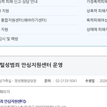
력 피해 신고·상담 안내
가정폭력피해
 지원
성폭력 피해
 통합지원센터(해바라기센터)
폭력피해여성 
 지원
성매매 피해
감시 및 예방
지털성범죄 안심지원센터 운영
성가족실
양성평등담당관
문의
02-2133-5041
수정일
2026
죄 안심지원센터>