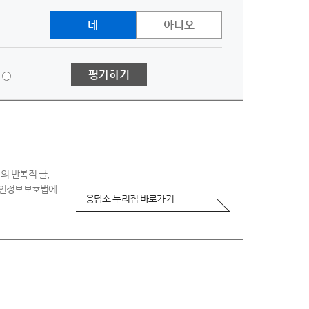
네
아니오
1
평가하기
점
-
매
우
불
만
족
의 반복적 글,
 개인정보보호법에
응답소 누리집 바로가기