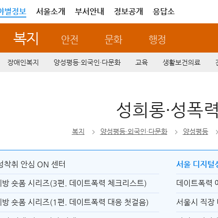
야별정보
서울소개
부서안내
정보공개
응답소
복지
안전
문화
행정
장애인복지
양성평등·외국인·다문화
교육
생활보건의료
성희롱·성폭
복지
양성평등·외국인·다문화
양성평등
성착취 안심 ON 센터
서울 디지털
방 숏폼 시리즈(3편. 데이트폭력 체크리스트)
방 숏폼 시리즈(1편. 데이트폭력 대응 첫걸음)