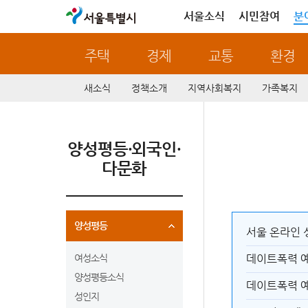
서울특별시
서울소식
시민참여
분
주택
경제
교통
환경
새소식
정책소개
지역사회복지
가족복지
양성평등·외국인·
다문화
양성평등
서울 온라인 
여성소식
데이트폭력 예
양성평등소식
데이트폭력 예
성인지