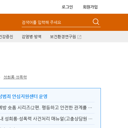
로그인
회원가입
검색어를 입력해 주세요
건강증진
감염병·방역
보건환경연구원
력
성희롱·성폭력
성범죄 안심지원센터 운영
데이트폭력 예방 숏폼 시리즈(2편. 평등하고 안전한 관계를 위한 실천)
서울시 직장 내 성희롱·성폭력 사건처리 매뉴얼(고충상담원 현황 최신정보)