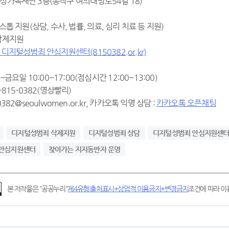
여성가족재단 3층(동작구 여의대방로54길 18)
원스톱 지원(상담, 수사, 법률, 의료, 심리 치료 등 지원)
 삭제지원
 디지털성범죄 안심지원센터(8150382.or.kr)
일~금요일 10:00~17:00(점심시간 12:00~13:00)
2-815-0382(영상빨리)
0382@seoulwomen.or.kr, 카카오톡 익명 상담 :
카카오톡 오픈채팅
디지털성범죄 삭제지원
디지털성범죄 상담
디지털성범죄 안심지원센
안심지원센터
찾아가는 지지동반자 운영
본 저작물은 "공공누리"
제4유형:출처표시+상업적 이용금지+변경금지
조건에 따라 이용