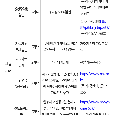
(문의) 홈페이지 내 지
역별 공항 주차 안내번
공항주차장
2자녀
주차장 50% 할인
호 참고
할인
(인천국제공항)
http
s://parking.airport.kr
(문의) 1577-2600
18세 미만의 자녀 2명 이상
자동차 취
거주지 관할 자치구 문
2자녀
을 양육하는 다자녀 양육자
득세 감면
의
자녀세액
2자녀
추가 세액공제
관할 세무관서 문의
세금
공제
감면
https://www.nps.or.
자녀가 2명이면 12개월, 3명
kr
국민연금
이면 30개월, 4명이면 48개
2자녀
(문의) 국민연금공단 1
출산크레딧
월, 5명 이상이면 50개월의
355
가입기간 추가
입주자 모집공고일 현재 미
https://www.applyh
성년자인 2명 이상의 자녀
ome.co.kr
주택특별공
2자녀
(태아 포함)를 둔 무주택세대
(문의) 청약홈
1644-7