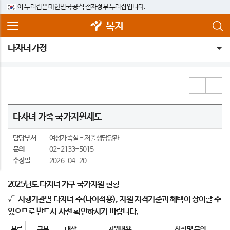
이 누리집은 대한민국 공식 전자정부 누리집입니다.
복지
다자녀가정
다자녀 가족 국가지원제도
담당부서
여성가족실
저출생담당관
문의
02-2133-5015
수정일
2026-04-20
2025년도 다자녀 가구 국가지원 현황
√
시행기관별 다자녀 수(나이적용), 지원 자격기준과 혜택이 상이할 수
있으므로 반드시 사전 확인하시기 바랍니다.
분류
구분
대상
지원내용
신청 및 문의