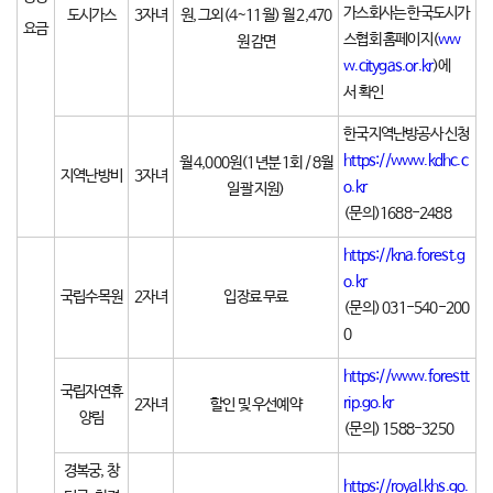
가스회사는
한국도시가
도시가스
3자녀
원, 그외(4~11월) 월 2,470
요금
스협회 홈페이지
(
ww
원 감면
w.citygas.or.kr
)
에
서
확인
한국지역난방공사 신청
https://www.kdhc.c
월 4,000원(1년분 1회 / 8월
지역난방비
3자녀
o.kr
일괄 지원)
(문의)1688-2488
https://kna.forest.g
o.kr
국립수목원
2자녀
입장료 무료
(문의) 031-540-200
0
https://www.forestt
국립자연휴
rip.go.kr
2자녀
할인 및 우선예약
양림
(문의) 1588-3250
경복궁, 창
https://royal.khs.go.