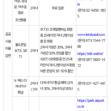
덕궁, 창경
kr
궁, 덕수궁,
2자녀
무료 입장
(문의) 02-6450-383
종묘
5
조선왕릉
(KTX) 코레일멤버십 회원
공공
www.letskorail.com
중 25세 미만 자녀 2명 이상
(문의) KTX 1544-77
시설
을 둔 회원
철도운임
88
2자녀 가정은 30%, 3자녀
이용
(KTX, SR
2자녀
가정은 50% 운임을 할인
https://etk.srail.kr/
감면
T)
(SRT) SR회원 중 만 25세
(문의) SRT 1800-14
미만의 자녀 2명 이상의 회원
72
어른 운임의 30~50% 할인
k-패스 다
다자녀가구 환급 혜택
(2자
2자녀
(문의) 031-427-441
자녀가구
녀 30%, 3자녀 이상 50%)
/ 3자
5
환급
https://park.airport.
co.kr