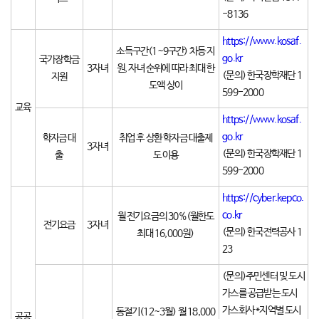
-8136
https://www.kosaf.
소득구간(1~9구간) 차등 지
go.kr
국가장학금
3자녀
원, 자녀 순위에 따라 최대 한
(문의) 한국장학재단
1
지원
도액 상이
599-2000
교육
https://www.kosaf.
go.kr
학자금 대
취업 후 상환 학자금 대출제
3자녀
(문의) 한국장학재단
1
출
도 이용
599-2000
https://cyber.kepco.
co.kr
월 전기요금의 30%(월한도
전기요금
3자녀
(문의) 한국전력공사 1
최대 16,000원)
23
(문의)주민센터
및
도시
가스를 공급받는
도시
가스회사
*
지역별 도시
동절기(12~3월) 월 18,000
공공