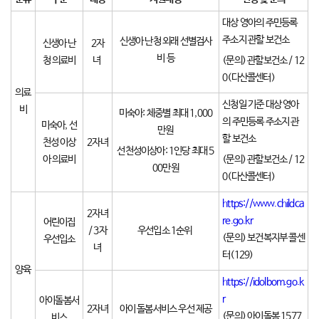
대상 영아의 주민등록
주소지 관할 보건소
신생아 난청 외래 선별검사
신생아 난
2자
비 등
청 의료비
녀
(문의) 관할보건소 / 12
0(다산콜센터)
의료
신청일 기준 대상 영아
비
미숙아: 체중별 최대 1,000
의 주민등록 주소지 관
미숙아, 선
만원
할 보건소
천성 이상
2자녀
선천성이상아: 1인당 최대 5
아 의료비
(문의) 관할보건소 / 12
00만원
0(다산콜센터)
https://www.childca
2자녀
re.go.kr
어린이집
/ 3자
우선입소 1순위
(문의) 보건복지부 콜센
우선입소
녀
터(129)
양육
https://idolbom.go.k
r
아이돌봄서
2자녀
아이 돌봄서비스 우선 제공
(문의) 아이돌봄
1577
비스