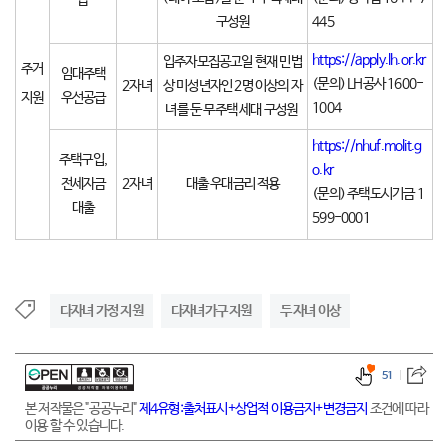
급
구성원
445
https://apply.lh.or.kr
입주자모집공고일 현재 민법
주거
임대주택
(문의) LH공사 1600-
2자녀
상 미성년자인 2명 이상의 자
지원
우선공급
1004
녀를 둔 무주택 세대 구성원
https://nhuf.molit.g
주택구입,
o.kr
전세자금
2자녀
대출 우대금리 적용
(문의) 주택도시기금
1
대출
599-0001
다자녀 가정 지원
다자녀가구 지원
두 자녀 이상
51
본 저작물은 "공공누리"
제4유형:출처표시+상업적 이용금지+변경금지
조건에 따라
이용 할 수 있습니다.