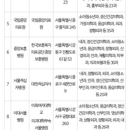
23
과, 흉부외과 등 23과
소아청소년과, 정신건강의학과,
국립중앙
국립중앙의료
서울특별시 중
5
가정의학과, 응급의학과, 외과,
의료원
원
구 을지로 245
정형외과 등 35과
내과, 정신건강의학과, 소아청소
한국보훈복지
서울특별시 강
중앙보훈
년과, 응급의학과, 정형외과, 신
6
의료공단 중앙
동구 진황도로
병원
경외과, 안과, 재활의학과, 피부
보훈병원
61길 53
과, 치과보철과 등 30과
내과, 정형외과, 외과, 소아청소
서울특별시 종
서울적십
년과, 안과, 정신건강의학과, 산
7
대한적십자사
로구 새문안로
자병원
부인과, 이비인후과, 응급의학과
9
등 20과
이화여자대학
소아청소년과, 응급의학과, 정신
서울특별시 강
교
이대서울
건강의학과, 산부인과, 영상의학
8
서구 공항대로
병원
과, 성형외과, 정형외과, 외과, 내
의과대학부속
260
과 등 26과
서울병원