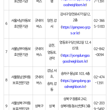
호전문기관
버스
평
7-1391
oodneighbors.kr
)
강서구 양천로47가길12,
2층
서울서남아동보
굿네이
양천, 강
02-366
6
호전문기관
버스
서
5-5183
(
https://gangseo.gcp
s.or.kr
)
영등포구 당산로2길 12, 4
금천,
07호
서울남부아동보
굿네이
02-842
7
영등포,
호전문기관
버스
-0094
(
https://yongdungpo.
관악
goodneighbors.kr
)
강남, 서
송파구 동남로 103, 4층
초,
서울동남권아동
굿네이
02-474
8
(
https://gangdong.go
보호전문기관
버스
-1391
송파, 강
odneighbors.kr
)
동
성북구 정릉로 242,
서울성북구아동
02-203
9
성북구
성 북
성북아동청소년센터 3층
보호전문기관
9-5492