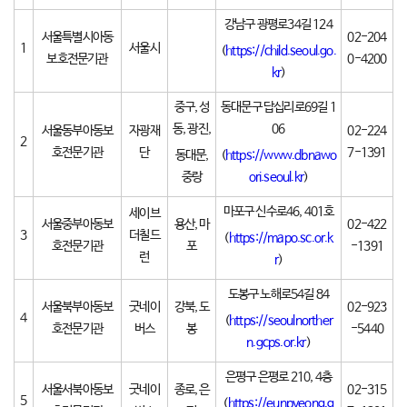
강남구 광평로34길 124
서울특별시아동
02-204
1
서울시
(
https://child.seoul.go.
보호전문기관
0-4200
kr
)
중구, 성
동대문구 답십리로69길 1
동, 광진,
06
서울동부아동보
자광재
02-224
2
호전문기관
단
7-1391
동대문,
(
https://www.dbnawo
중랑
ori.seoul.kr
)
마포구 신수로46, 401호
세이브
서울중부아동보
용산, 마
02-422
3
더칠드
(
https://mapo.sc.or.k
호전문기관
포
-1391
런
r
)
도봉구 노해로54길 84
서울북부아동보
굿네이
강북, 도
02-923
4
(
https://seoulnorther
호전문기관
버스
봉
-5440
n.gcps.or.kr
)
은평구 은평로 210, 4층
서울서북아동보
굿네이
종로, 은
02-315
5
(
https://eunpyeong.g