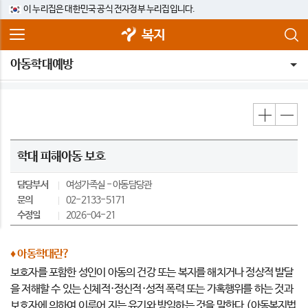
이 누리집은 대한민국 공식 전자정부 누리집입니다.
복지
아동학대예방
학대 피해아동 보호
담당부서
여성가족실
아동담당관
문의
02-2133-5171
수정일
2026-04-21
♦ 아동학대란?
보호자를 포함한 성인이 아동의 건강 또는 복지를 해치거나 정상적 발달
을 저해할 수 있는 신체적·정신적·성적 폭력 또는 가혹행위를 하는 것과
보호자에 의하여 이루어 지는 유기와 방임하는 것을 말한다.(아동복지법