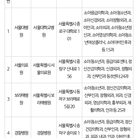
번
소아응급의학과, 소아청소년과,
소아신경외과, 소아정형외과, 소
서울특별시 종
서울대병
서울대학교병
아안과, 소아외과, 소아청소년정
1
로구 대학로 1
원
원
신과, 소아영상의학과, 소아청소
01
년여성클리닉, 소아이비인후과
등 15과
서울특별시 중
소아청소년과, 응급의료센터, 정
서울의료
서울특별시 서
2
랑구 신내로 1
신건강의학과, 신경외과, 정형외
원
울의료원
56
과, 산부인과 등 8센터 24과
소아청소년과, 정신건강의학과,
서울특별시 동
보라매병
서울특별시 보
산부인과, 정형외과, 외과, 신경
3
작구 보라매로
원
라매병원
외과, 영상의학과, 흉부외과, 재
5길 20
활의학과, 안과 등 25과
소아청소년과, 응급의학과, 정신
서울특별시 송
건강의학과, 산부인과, 정형외
4
경찰병원
경찰병원
파구 송이로 1
과, 외과, 내과, 안과, 이비인후