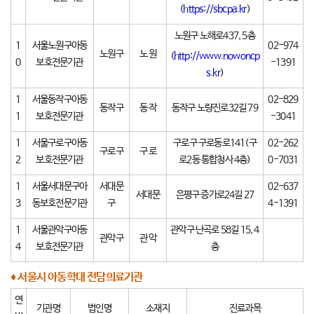
(
https://sbcpa.kr
)
노원구 노해로437, 5층
1
서울노원구아동
02-974
노원구
노 원
(
http://www.nowoncp
0
보호전문기관
-1391
s.kr
)
1
서울동작구아동
02-829
동작구
동 작
동작구 노량진로32길 79
1
보호전문기관
-3041
1
서울구로구아동
구로구 구로동로141(구
02-262
구로구
구 로
2
보호전문기관
로2동 통합청사 4층)
0-7031
1
서울서대문구아
서대문
02-637
서대문
은평구 증가로24길 27
3
동보호전문기관
구
4-1391
1
서울관악구아동
관악구 난곡로 58길 15, 4
관악구
관 악
4
보호전문기관
층
♦ 서울시 아동학대 전담의료기관
연
기관명
법인명
소재지
진료과목