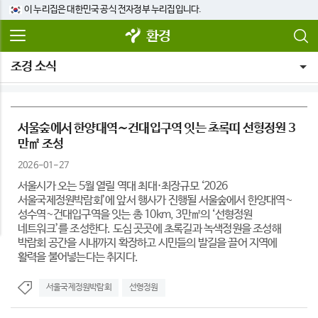
이 누리집은 대한민국 공식 전자정부 누리집입니다.
환경
조경 소식
서울숲에서 한양대역∼건대입구역 잇는 초록띠 선형정원 3
만㎡ 조성
2026-01-27
서울시가 오는 5월 열릴 역대 최대·최장규모 ‘2026
서울국제정원박람회’에 앞서 행사가 진행될 서울숲에서 한양대역~
성수역~건대입구역을 잇는 총 10km, 3만㎡의 ‘선형정원
네트워크’를 조성한다. 도심 곳곳에 초록길과 녹색정원을 조성해
박람회 공간을 시내까지 확장하고 시민들의 발길을 끌어 지역에
활력을 불어넣는다는 취지다.
서울국제정원박람회
선형정원