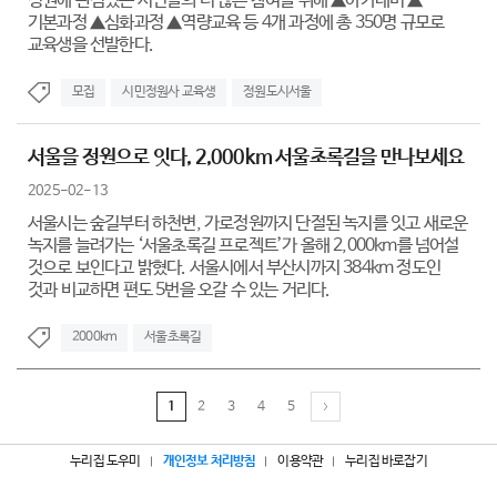
정원에 관심있는 시민들의 더 많은 참여를 위해 ▲아카데미 ▲
기본과정 ▲심화과정 ▲역량교육 등 4개 과정에 총 350명 규모로
교육생을 선발한다.
모집
시민정원사 교육생
정원도시서울
서울을 정원으로 잇다, 2,000km 서울초록길을 만나보세요
2025-02-13
서울시는 숲길부터 하천변, 가로정원까지 단절된 녹지를 잇고 새로운
녹지를 늘려가는 ‘서울초록길 프로젝트’가 올해 2,000km를 넘어설
것으로 보인다고 밝혔다. 서울시에서 부산시까지 384km 정도인
것과 비교하면 편도 5번을 오갈 수 있는 거리다.
2000km
서울초록길
1
2
3
4
5
누리집 도우미
개인정보 처리방침
이용약관
누리집 바로잡기