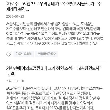
`가로수 트리맵`으로 우리동네 가로수 확인! 서울시, 가로수
체계적 관리...
2026-01-23
서울시는 시민들의 일상에서 가장 쉽게 접할 수 있는 도시숲인
가로수를 보다 건강하고 안전하게 조성·관리해 쾌적한 보행환경과
아름다운 경관을 제공은 물론,도심의 미세먼지와 오염물질 저감을
통해 대기환경 개선과 도시열섬 완화에도 기여한다고 밝혔다. 연차별
가로수 계획은 각 자치구 홈페이지에서 3월 말까지 확인할 수 있다.
가로수 트리맵
우리동네 가로수
2년 만에 여의도공원 3배 크기 정원 조성… `5분 정원도시`
눈 앞
2025-11-20
2024년부터 3년간 서울 곳곳에 1,007개의 다양한 정원을 조성하는
‘매력가든·동행가든 프로젝트’가 1년 앞당겨 조기 완성됐다.
현재까지 선보인 정원은 1,010개로 ‘걸어서 5분 내 정원을 만날 수
있는 서울’에 한 걸음 더 가까이 다가서게 된 것이다. 연말까지
140곳을 추가 조성, 목표 대비 115%를 완성한다는 계획이다.