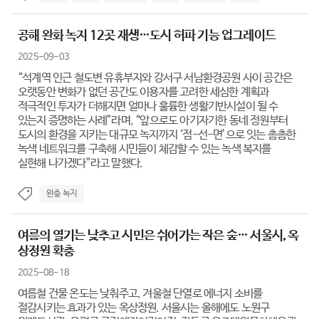
공해 완화 녹지 12곳 재생…도시 허파 기능 업그레이드
2025-09-03
“석계역 인근 철도변 유휴부지와 강서구 서남환경공원 사이 공간은
오랫동안 변화가 없던 공간도 이용자를 고려한 세심한 계획과
적극적인 투자가 더해지면 얼마나 훌륭한 생활기반시설이 될 수
있는지 증명하는 사례”라며, “앞으로도 아기자기한 동네 정원부터
도시의 환경을 지키는 대규모 녹지까지 ‘점-선-면’으로 잇는 촘촘한
녹색 네트워크를 구축해 시민들이 체감할 수 있는 녹색 복지를
실현해 나가겠다”라고 말했다.
완충 녹지
여름의 열기는 낮추고 시민은 쉬어가는 작은 숲… 서울시, 옥
상정원 확충
2025-08-18
여름철 건물 온도는 낮춰주고, 겨울철 단열로 에너지 소비를
절감시키는 효과가 있는 옥상정원. 서울시는 올해에도 노원구