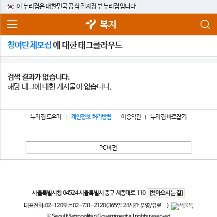
이 누리집은 대한민국 공식 전자정부 누리집입니다.
복지
참여단체모집
에 대한 태그클라우드
검색 결과가 없습니다.
해당 태그에 대한 게시물이 없습니다.
누리집 도우미
개인정보 처리방침
이용약관
누리집 바로잡기
PC버전
서울특별시
서울특별시청 04524 서울특별시 중구 세종대로 110
[찾아오시는 길]
대표전화:
02-120
또는
02-731-2120
(365일 24시간 운영/유료
)
© Seoul Metropolitan Government all rights reserved