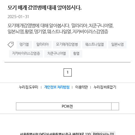
모기 매개 감염병에 대해 알아봅시다.
2025-01-31
모기매개감염병에 대해 알아봅시다. 말라리아,치쿤구니야열,
일본뇌염,황열,뎅기열,웨스트나일열,지카바이러스감염증
뎅기열
말라리아
모기매개감염병
웨스트나일열
일본뇌염
지카바이러스감염증
치쿤구니야열
황열
1
누리집 도우미
개인정보 처리방침
이용약관
누리집 바로잡기
PC버전
서울특별시
서울특별시청 04524 서울특별시 중구 세종대로 110
[찾아오시는 길]