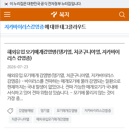
이 누리집은 대한민국 공식 전자정부 누리집입니다.
복지
지카바이러스감염증
에 대한 태그클라우드
해외유입 모기매개감염병(뎅기열, 치쿤구니야열, 지카바이
러스 감염증)
2026-07-23
해외유입 모기매개 감염병(뎅기열, 치쿤구니야열, 지카바이러스
감염증) - 바이러스를 전파하는 매개모기에 물려 감염되는 질환으로
현재까지는 국내 발생이 없었으나, 전파 가능한 매개모기가 국내에
서식하고 있어 전파 위험성 있습니다. - 모기에 물리지 않는 것이
가장 중...
감염병예방
뎅기열
모기매개감염병
지카바이러스감염증
치쿤구니야열
해외유입모기매개감염병