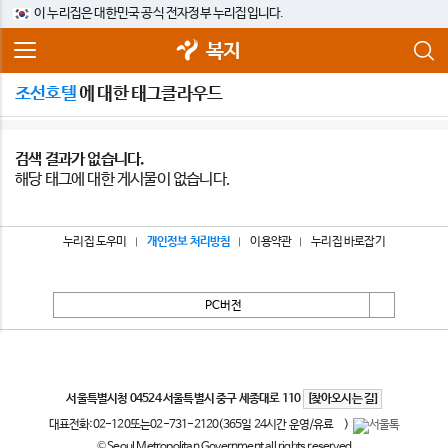
이 누리집은 대한민국 공식 전자정부 누리집입니다.
복지
조선호텔
에 대한 태그클라우드
검색 결과가 없습니다.
해당 태그에 대한 게시물이 없습니다.
누리집 도우미
개인정보 처리방침
이용약관
누리집 바로잡기
PC버전
서울특별시
서울특별시청 04524 서울특별시 중구 세종대로 110
[찾아오시는 길]
대표전화:
02-120
또는
02-731-2120
(365일 24시간 운영/유료
)
© Seoul Metropolitan Government all rights reserved